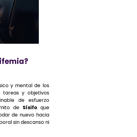
sifemia?
sico y mental de los
 tareas y objetivos
minable de esfuerzo
l mito de
Sísifo
que
rodar de nuevo hacia
boral sin descanso ni