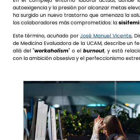
En el complejo entorno laboral actual, donde la
autoexigencia y la presión por alcanzar metas elev
ha surgido un nuevo trastorno que amenaza la salu
los colaboradores más comprometidos: la
sisifemi
Este término, acuñado por
José Manuel Vicente
,
Di
de Medicina Evaluadora de la UCAM, describe un 
allá del "
workaholism
" o el
burnout
, y está rela
con la ambición obsesiva y el perfeccionismo extre