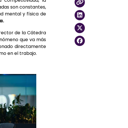
 competitividad, la
adas son constantes,
d mental y física de
a.
rector de la Cátedra
fenómeno que va más
cionado directamente
mo en el trabajo.