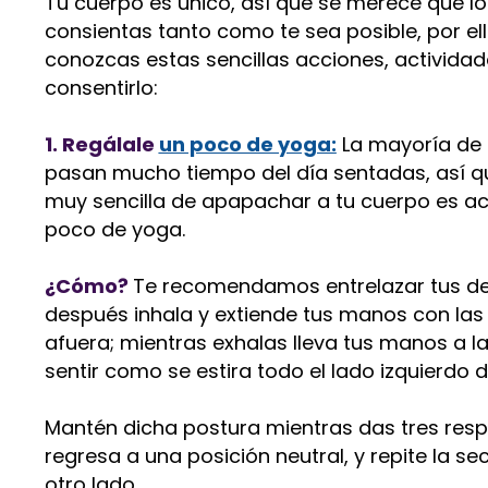
Tu cuerpo es único, así que se merece que lo
consientas tanto como te sea posible, por e
conozcas estas sencillas acciones, activida
consentirlo:
1. Regálale
un poco de yoga:
La mayoría de 
pasan mucho tiempo del día sentadas, así 
muy sencilla de apapachar a tu cuerpo es ac
poco de yoga.
¿Cómo?
Te recomendamos entrelazar tus ded
después inhala y extiende tus manos con la
afuera; mientras exhalas lleva tus manos a l
sentir como se estira todo el lado izquierdo d
Mantén dicha postura mientras das tres resp
regresa a una posición neutral, y repite la se
otro lado.