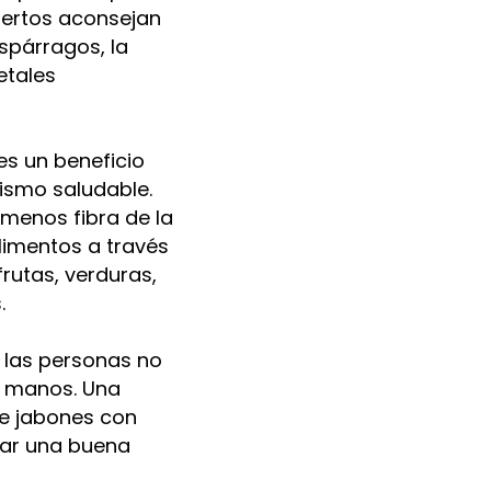
xpertos aconsejan
spárragos, la
etales
es un beneficio
ismo saludable.
menos fibra de la
limentos a través
rutas, verduras,
.
 las personas no
s manos. Una
de jabones con
zar una buena