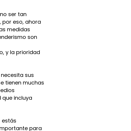
 no ser tan
 por eso, ahora
 las medidas
senderismo son
 y la prioridad
necesita sus
 se tienen muchas
medios
d que incluya
 estás
importante para