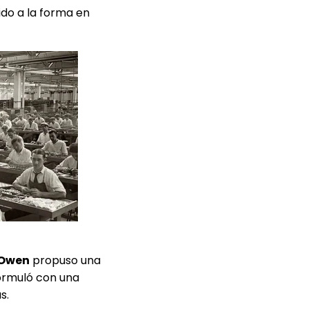
ido a la forma en
 Owen
propuso una
formuló con una
as.