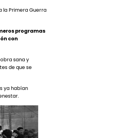
a la Primera Guerra
rimeros programas
ión con
 obra sana y
es de que se
s ya habían
enestar.