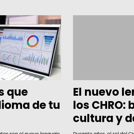
s que
El nuevo l
dioma de tu
los CHRO: 
cultura y 
tos son el nuevo lenguaje
Durante años, el rol del 