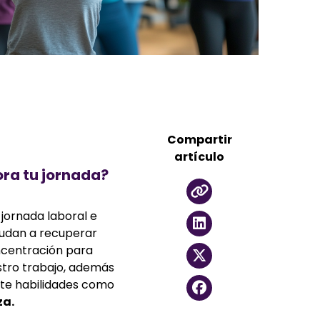
Compartir
artículo
ra tu jornada?
 jornada laboral e
yudan a recuperar
ncentración para
stro trabajo, además
rte habilidades como
za.