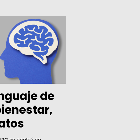
enguaje de
bienestar,
datos
CHRO se centró en