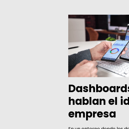
Dashboard
hablan el i
empresa
En un entorno donde los da