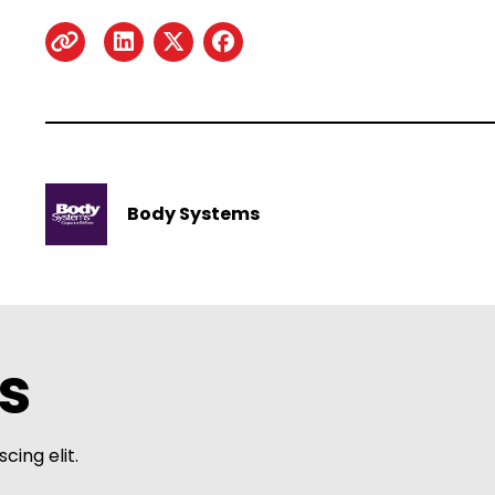
Body Systems
s
cing elit.