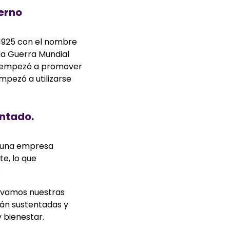
derno
 1925 con el nombre
da Guerra Mundial
se empezó a promover
mpezó a utilizarse
entado.
n una empresa
te,
lo que
.
ovamos nuestras
án sustentadas y
 bienestar.