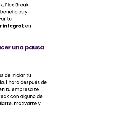
, Flex Break,
beneficios y
var tu
r integral
; en
acer una pausa
de iniciar tu
da, 1 hora después de
 en tu empresa te
reak con alguno de
iarte, motivarte y