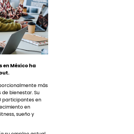
s en México ha
out.
roporcionalmente más
 de bienestar. Su
 participantes en
recimiento en
itness, sueño y
ía su empleo actual