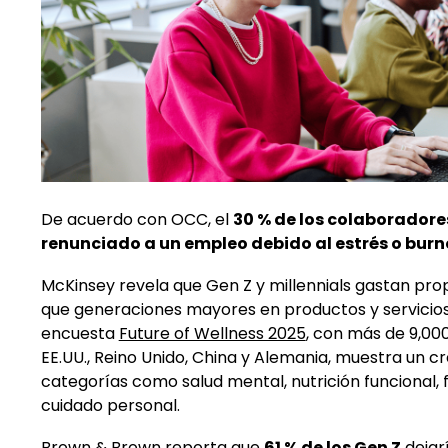
De acuerdo con OCC, el
30 % de los colaboradore
renunciado a un empleo debido al estrés o burn
McKinsey revela que Gen Z y millennials gastan p
que generaciones mayores en productos y servicios
encuesta
Future of Wellness 2025
,
con más de 9,000
EE.UU., Reino Unido, China y Alemania, muestra un c
categorías como salud mental, nutrición funcional, f
cuidado personal.
Brown & Brown
reporta que
61 % de los Gen Z
dejar