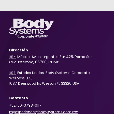
Dirección
🇲🇽 México: Av. Insurgentes Sur 428, Roma Sur
Cuauhtémoc, 06760, CDMX.
🇺🇸 Estados Unidos: Body Systems Corporate
Wellness LLC,
1087 Deerwood ln, Weston FL 33326 USA
Contacto
+52-56-3798-0117
myexperience@bodysystems.com.mx